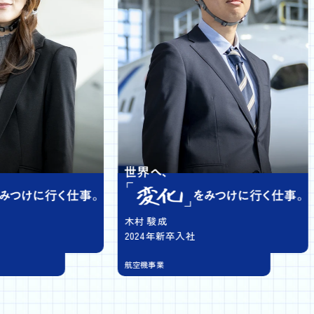
髙
木村 駿成
2
2024年新卒入社
ア
航空機事業