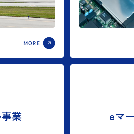
MORE
ル事業
eマ