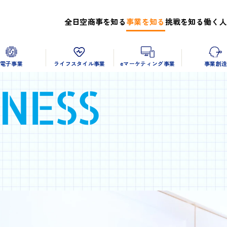
全日空商事を知る
事業を知る
挑戦を知る
働く人
電子事業
ライフスタイル事業
eマーケティング事業
事業創
INESS