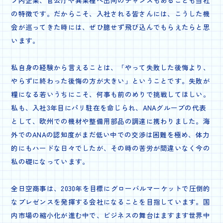
プ内企業、官公庁や異業種へ出向のチャンスもあることも当社
の特徴です。だからこそ、入社される皆さんには、こうした機
会が巡ってきた時には、ぜひ臆せず飛び込んでもらえたらと思
います。
私自身の経験から言えることは、「やって失敗した後悔より、
やらずに終わった後悔の方が大きい」ということです。失敗が
糧になる若いうちにこそ、何事も前のめりで挑戦してほしい。
私も、入社3年目にパリ駐在を命じられ、ANAグループの代表
として、欧州での機材や整備用部品の調達に携わりました。海
外でのANAの認知度がまだ低い中での交渉は困難を極め、体力
的にもハードな日々でしたが、その時の苦労が間違いなく今の
私の礎になっています。
全日空商事は、2030年を目標にグローバルマーケットで圧倒的
なプレゼンスを発揮する会社になることを目指しています。国
内市場の縮小化が進む中で、ビジネスの舞台はますます世界中