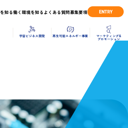
ENTRY
を知る
働く環境を知る
よくある質問
募集要項
造
宇宙ビジネス開発
再生可能エネルギー事業
マーケティング&
プロモーション