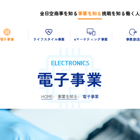
全日空商事を知る
事業を知る
挑戦を知る
働く人
電子事業
ライフスタイル事業
eマーケティング事業
事業創
ELECTRONICS
電子事業
HOME
事業を知る
電子事業