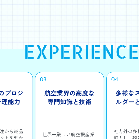
EXPERIENCE
03
04
のプロジ
航空業界の高度な
多様な
管理能力
専門知識と技術
ルダー
注から納品
社内外の多
世界一厳しい航空機産業
クトを動か
協力し、複