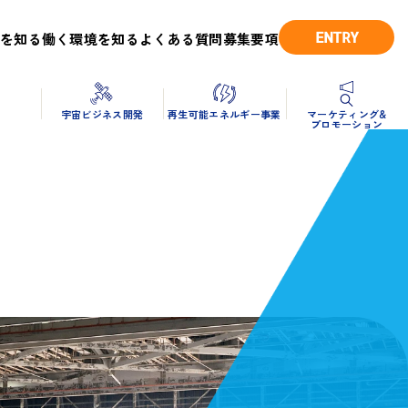
ENTRY
を知る
働く環境を知る
よくある質問
募集要項
造
宇宙ビジネス開発
再生可能エネルギー事業
マーケティング&
プロモーション