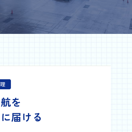
理
運航を
速に届ける