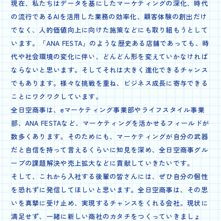
現在、私たちはデータを基にしたマーケティングの深化、時代
の流行であるAIを活用した業務の効率化、顧客体験の創出だけ
でなく、人的価値向上に向けた施策などにも取り組もうとして
います。「ANA FESTA」のような歴史ある店舗であっても、時
代や社会環境の変化に伴い、どんどん形を変えていかなければ
ならないと思います。そしてそれは大きく進化できるチャンス
でもあります。様々な挑戦を重ね、ビジネス成長に寄与できる
ことにワクワクしています。
全日空商事は、eマーケティング事業部やライフスタイル事業
部、ANA FESTAなど、マーケティングを活かせるフィールドが
数多くあります。そのためにも、マーケティングが自分の武器
だと自信を持って言えるくらいに知見を深め、全日空商事グル
ープの課題解決や売上拡大などに貢献していきたいです。
そして、これから入社する後輩の皆さんには、ぜひ自分の個性
を恐れずに発信してほしいと思います。全日空商事は、その思
いを真摯に受け止め、実現するチャンスをくれる会社。現状に
満足せず、一緒に新しい商社のカタチをつくっていきましょ