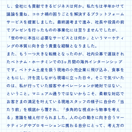
し、会社にも貢献できるビジネスは何か。私たちは半年かけて
議論を重ね、コロナ禍の困りごとを解決するプラットフォーム
サービスを提案しました。最終選考まで進み、社長や役員の前
でプレゼンを行ったものの事業化には至りませんでしたが、
「世の中に本当に必要なサービスとは何か」というマーケティ
ングの本質に向き合う貴重な経験となりました。
また、もう一つ大きな転機となったのが、社内公募で選抜され
たベトナム・ホーチミンでの3ヶ月間の海外インターンシップ
です。ベトナム土産を扱う現地の小売企業に飛び込み、食事を
ともにし、汗を流しながら現場に立った日々。そこで気づいた
のは、私が行っていた接客やオペレーションが絶対ではない、
ということ。マニュアル通りではないからこそ、柔軟な対応で
お客さまの満足を叶えている現地スタッフの様子に自分の「当
たり前」を根底から覆され、「多角的な視点から物事を考え
る」意識を植え付けられました。人の心の動きに向き合うマー
ケティングやプロモーションに携わる自分にとって、考え方の