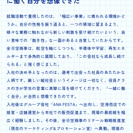
に働く自分を想像できた
就職活動で重視したのは、「幅広い事業」に携われる環境かど
うか。自分の性格を振り返ると、一つの領域に留まるより、
様々な業務に触れながら新しい刺激を受け続けたいという、良
い意味での「飽き性」な一面があると自覚していたからです。
全日空商事は、航空を軸にしつつも、半導体や宇宙、再生エネ
ルギーまで多角的に展開しており、「この会社なら成長し続け
られる」と強く感じました。
入社の決め手となったのは、選考で出会った社員のあたたかな
人柄です。厳しい縦社会というイメージは一切なく、役員クラ
スの方が学生の言葉に真摯に耳を傾けてくださり、「一緒に働
く自分」が自然と想像できたのです。
入社後はグループ会社「ANA FESTA」へ出向し、空港売店での
接客・店舗運営から本社での販売促進まで、現場の最前線を幅
広く経験しました。その後、全日空商事のリテール戦略推進室
（現在のマーケティング&プロモーション室）へ異動。現場の