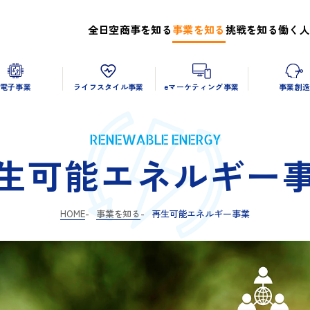
全日空商事を知る
事業を知る
挑戦を知る
働く人
電子事業
ライフスタイル事業
eマーケティング事業
事業創
RENEWABLE ENERGY
生可能エネルギー
HOME
事業を知る
再生可能エネルギー事業