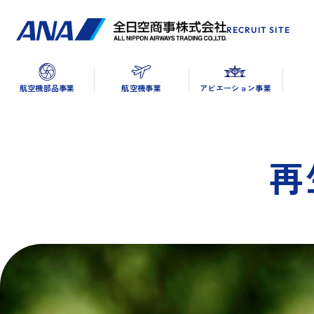
RECRUIT SITE
航空機部品事業
航空機事業
アビエーション事業
再