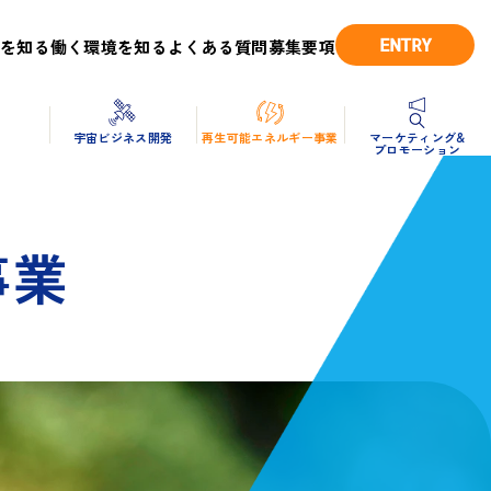
ENTRY
を知る
働く環境を知る
よくある質問
募集要項
造
宇宙ビジネス開発
再生可能エネルギー事業
マーケティング&
プロモーション
事業